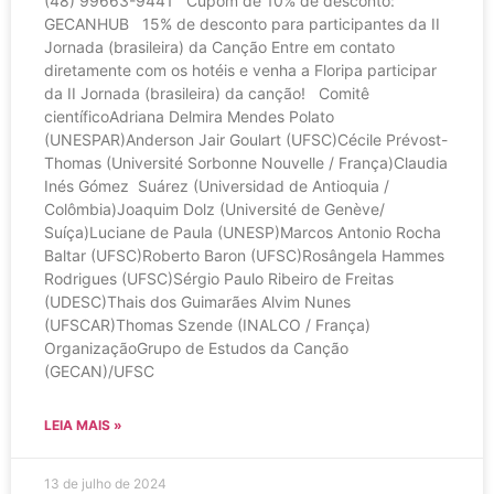
(48) 99663-9441 Cupom de 10% de desconto:
GECANHUB 15% de desconto para participantes da II
Jornada (brasileira) da Canção Entre em contato
diretamente com os hotéis e venha a Floripa participar
da II Jornada (brasileira) da canção! Comitê
científicoAdriana Delmira Mendes Polato
(UNESPAR)Anderson Jair Goulart (UFSC)Cécile Prévost-
Thomas (Université Sorbonne Nouvelle / França)Claudia
Inés Gómez Suárez (Universidad de Antioquia /
Colômbia)Joaquim Dolz (Université de Genève/
Suíça)Luciane de Paula (UNESP)Marcos Antonio Rocha
Baltar (UFSC)Roberto Baron (UFSC)Rosângela Hammes
Rodrigues (UFSC)Sérgio Paulo Ribeiro de Freitas
(UDESC)Thais dos Guimarães Alvim Nunes
(UFSCAR)Thomas Szende (INALCO / França)
OrganizaçãoGrupo de Estudos da Canção
(GECAN)/UFSC
LEIA MAIS »
13 de julho de 2024