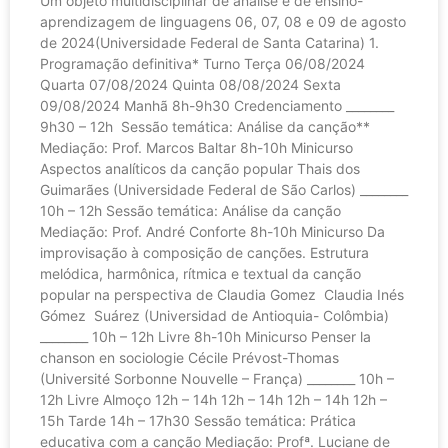
Um objeto multidisciplinar de análise e de ensino-
aprendizagem de linguagens 06, 07, 08 e 09 de agosto
de 2024(Universidade Federal de Santa Catarina) 1.
Programação definitiva* Turno Terça 06/08/2024
Quarta 07/08/2024 Quinta 08/08/2024 Sexta
09/08/2024 Manhã 8h-9h30 Credenciamento ________
9h30 – 12h Sessão temática: Análise da canção**
Mediação: Prof. Marcos Baltar 8h-10h Minicurso
Aspectos analíticos da canção popular Thais dos
Guimarães (Universidade Federal de São Carlos) ________
10h – 12h Sessão temática: Análise da canção
Mediação: Prof. André Conforte 8h-10h Minicurso Da
improvisação à composição de canções. Estrutura
melódica, harmônica, rítmica e textual da canção
popular na perspectiva de Claudia Gomez Claudia Inés
Gómez Suárez (Universidad de Antioquia- Colômbia)
________ 10h – 12h Livre 8h-10h Minicurso Penser la
chanson en sociologie Cécile Prévost-Thomas
(Université Sorbonne Nouvelle – França) ________ 10h –
12h Livre Almoço 12h – 14h 12h – 14h 12h – 14h 12h –
15h Tarde 14h – 17h30 Sessão temática: Prática
educativa com a canção Mediação: Profª. Luciane de